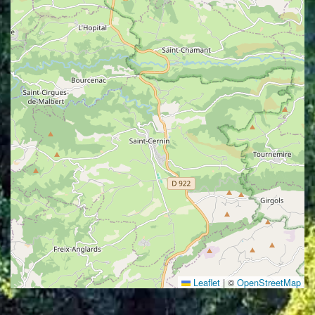
Leaflet
|
©
OpenStreetMap